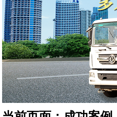
当前页面：成功案例