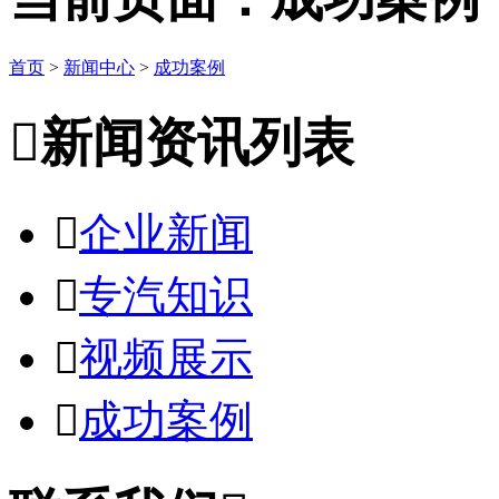
首页
>
新闻中心
>
成功案例

新闻资讯列表

企业新闻

专汽知识

视频展示

成功案例