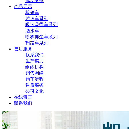
成功案例
产品展示
检修车
垃圾车系列
吸污吸粪车系列
洒水车
喷雾抑尘车系列
扫路车系列
售后服务
联系我们
生产实力
组织机构
销售网络
购车流程
售后服务
公司文化
在线留言
联系我们