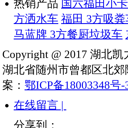
热销产品
国六福田小卡 
方洒水车
福田 3方吸粪
马蓝牌 3方餐厨垃圾车
Copyright @ 201
湖北省随州市曾都区北郊随
案：
鄂ICP备18003348号-
在线留言 |
分享到：