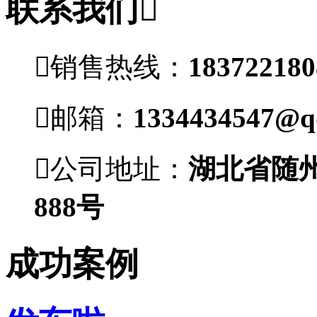
联系我们


销售热线：
1837221

邮箱：
1334434547@q

公司地址：
湖北省随
888号
成功案例