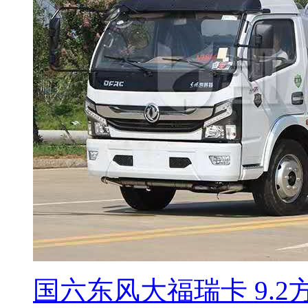
国六东风大福瑞卡 9.