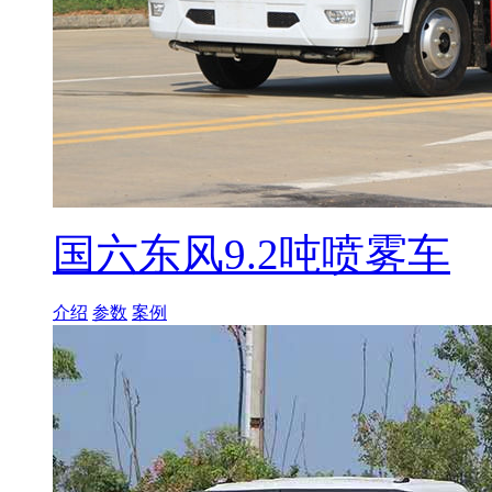
国六东风9.2吨喷雾车
介绍
参数
案例