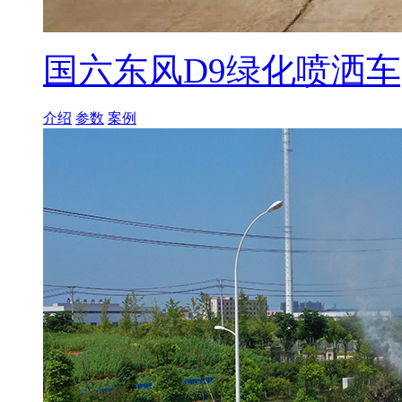
国六东风D9绿化喷洒车[
介绍
参数
案例