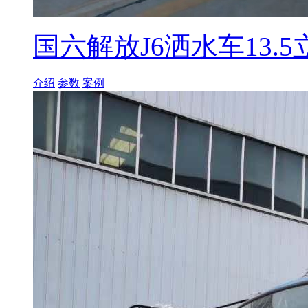
国六解放J6洒水车13.5
介绍
参数
案例