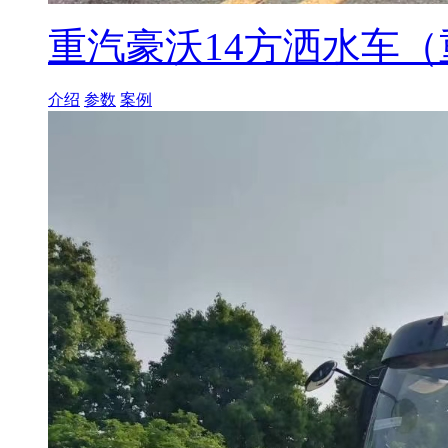
重汽豪沃14方洒水车
介绍
参数
案例