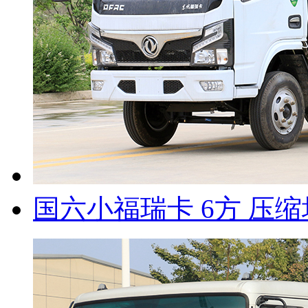
国六小福瑞卡 6方 压