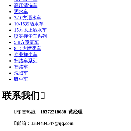
高压清洗车
洒水车
3-10方洒水车
10-15方洒水车
15方以上洒水车
喷雾抑尘车系列
5-8方喷雾车
8-15方喷雾车
专业抑尘车
扫路车系列
扫路车
洗扫车
吸尘车
联系我们


销售热线：
18372218088 黄经理

邮箱：
1334434547@qq.com