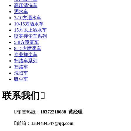
高压清洗车
洒水车
3-10方洒水车
10-15方洒水车
15方以上洒水车
喷雾抑尘车系列
5-8方喷雾车
8-15方喷雾车
专业抑尘车
扫路车系列
扫路车
洗扫车
吸尘车
联系我们


销售热线：
18372218088 黄经理

邮箱：
1334434547@qq.com